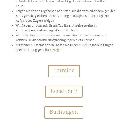
erforderlichen Unterlagen und wichtige Informationen für Ihre
Reise.
Folgen Sie den angegebenen Schritten, um die verbleibenden 85 % des
Betrags zu begleichen. Diese Zahlung muss spätestens 35 Tage vor
Abfahrt des Zuges erfolgen.
Wir freuen uns darauf, Sie am Tag Ihrer Abreise zu einem
einzigartigen Erlebnis begrüßen zu dürfen!
Wenn Sie Ihre Reise aus irgendeinem Grund stornieren müssen,
können Sie die Stornierungsbedingungen hier ansehen.
Für weitere Informationen? Lesen Sie unsere Buchungsbedingungen
oder die häufig gestellten
Fragen
.
Termine
Reiseroute
Buchungen