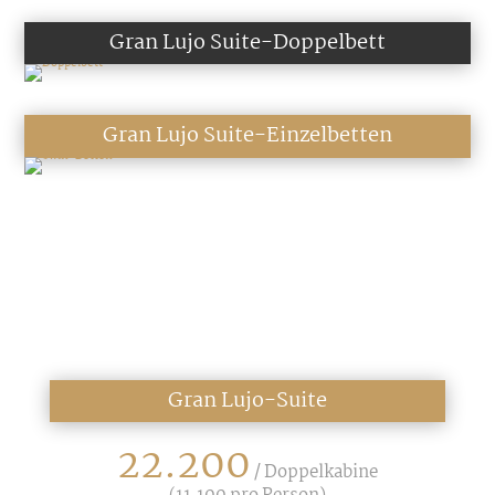
Gran Lujo Suite-Doppelbett
Gran Lujo Suite-Einzelbetten
Gran Lujo-Suite
22.200
/ Doppelkabine