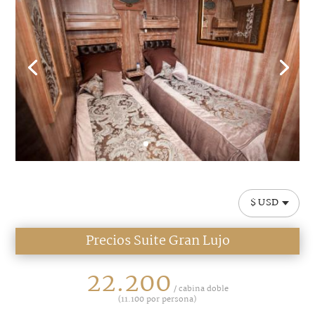
$ USD
Precios Suite Gran Lujo
22.200
/ cabina doble
(
11.100
por persona)