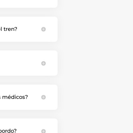
l tren?
os médicos?
 bordo?