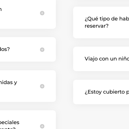
n
¿Qué tipo de hab
reservar?
dos?
Viajo con un niñ
midas y
¿Estoy cubierto p
peciales