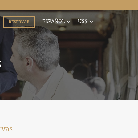
ESPAÑOL
US$
RESERVAR
s
rvas