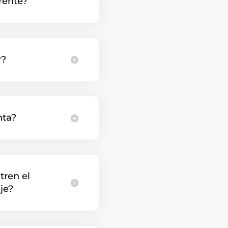
rente?
r?
nta?
tren el
aje?