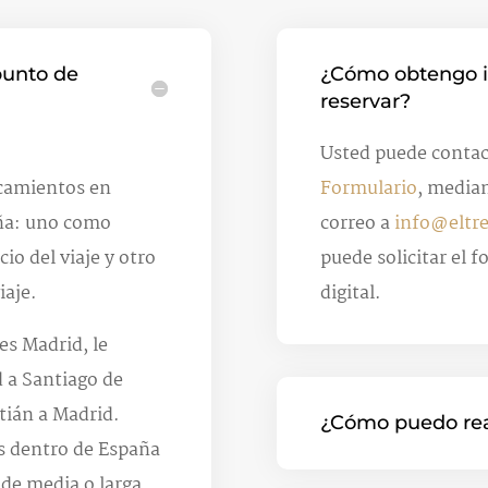
punto de
¿Cómo obtengo i
reservar?
Usted puede contac
camientos en
Formulario
, media
aña: uno como
correo a
info@eltr
io del viaje y otro
puede solicitar el 
iaje.
digital.
 es Madrid, le
d a Santiago de
tián a Madrid.
¿Cómo puedo real
s dentro de España
 de media o larga