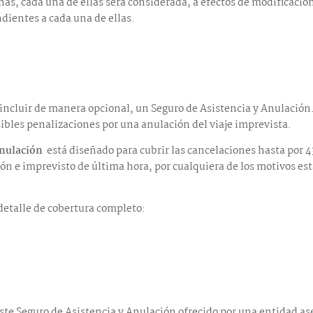
abinas, cada una de ellas será considerada, a efectos de modifica
dientes a cada una de ellas.
os incluir de manera opcional, un Seguro de Asistencia y Anulaci
sibles penalizaciones por una anulación del viaje imprevista.
Anulación
está diseñado para cubrir las cancelaciones hasta por 43
ión e imprevisto de última hora, por cualquiera de los motivos es
detalle de cobertura completo:
ste Seguro de Asistencia y Anulación ofrecido por una entidad as