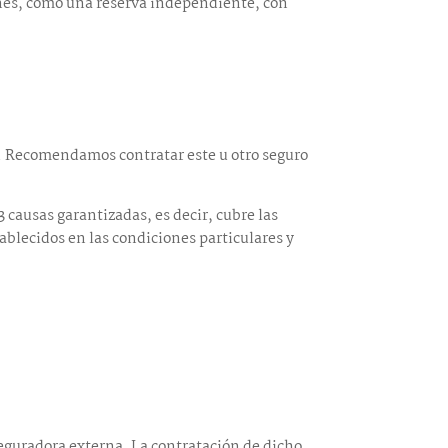
ciones, como una reserva independiente, con
ón. Recomendamos contratar este u otro seguro
 causas garantizadas, es decir, cubre las
tablecidos en las condiciones particulares y
eguradora externa. La contratación de dicho