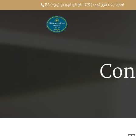
ES (+34) 91 946 96 56 | UK (+44) 330 027 2726
Con