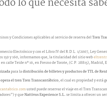
odo lo que necesita sab
minos y Condiciones aplicables al servicio de reserva del
Tren Tra
mercio Electrónico y con el Libro IV del R.D.L. 1/2007, Ley Gene
los 159 y 160, informamos que, la titularidad del sitio web
eltrent
 en calle Teide nº 16, en Fresno de Torote, (C.P. 28815), Madrid
rizada
para la
distribución de billetes y productos de TTL de Ren
i opera el tren Tren Transcantábrico
, el cual es propiedad y está 
scantabrico.com
usted puede reservar el viaje en el Tren Transca
adores”) y que
Nattivus Experience S.L.
se limita a ofrecer un ser