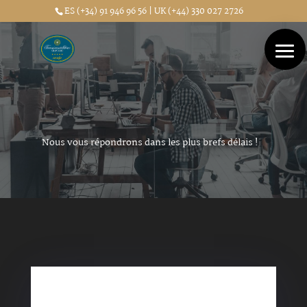
ES (+34) 91 946 96 56 | UK (+44) 330 027 2726
Nous vous répondrons dans les plus brefs délais !