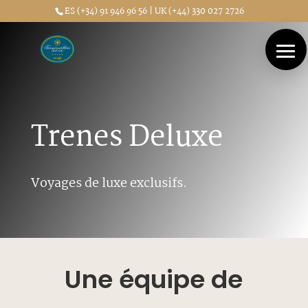
ES (+34) 91 946 96 56 | UK (+44) 330 027 2726
Trenes Deluxe
Voyages de luxe exclusifs.
Une équipe de