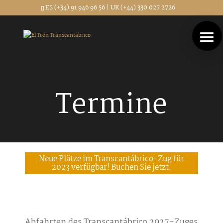
article id="post-4465" class="post-4465 page type-page status-publish hentry"
ES (+34) 91 946 96 56 | UK (+44) 330 027 2726
Termine
Neue Plätze im Transcantábrico-Zug für
2023 verfügbar! Buchen Sie jetzt.
Abfahrten des Transcantábrico 2027-Zuges