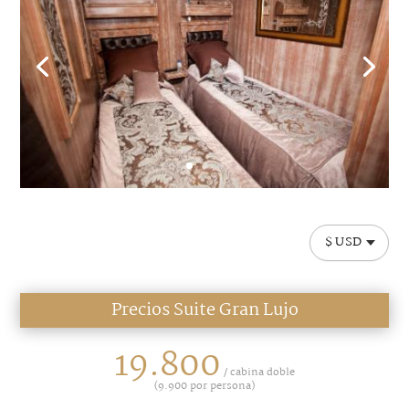
$ USD
Precios Suite Gran Lujo
19.800
/ cabina doble
(
9.900
por persona)